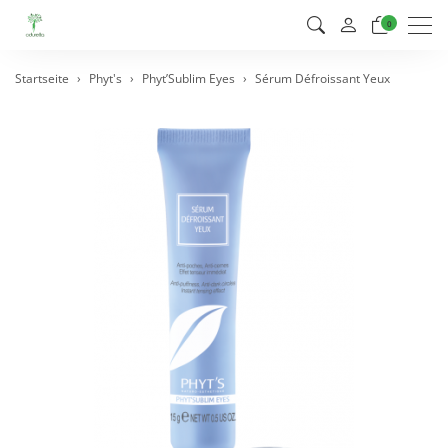
Men
0
Startseite
Phyt's
Phyt’Sublim Eyes
Sérum Défroissant Yeux