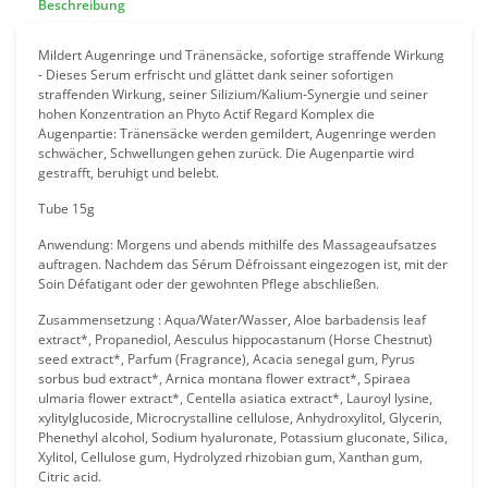
Beschreibung
Mildert Augenringe und Tränensäcke, sofortige straffende Wirkung
- Dieses Serum erfrischt und glättet dank seiner sofortigen
straffenden Wirkung, seiner Silizium/Kalium-Synergie und seiner
hohen Konzentration an Phyto Actif Regard Komplex die
Augenpartie: Tränensäcke werden gemildert, Augenringe werden
schwächer, Schwellungen gehen zurück. Die Augenpartie wird
gestrafft, beruhigt und belebt.
Tube 15g
Anwendung: Morgens und abends mithilfe des Massageaufsatzes
auftragen. Nachdem das Sérum Défroissant eingezogen ist, mit der
Soin Défatigant oder der gewohnten Pflege abschließen.
Zusammensetzung : Aqua/Water/Wasser, Aloe barbadensis leaf
extract*, Propanediol, Aesculus hippocastanum (Horse Chestnut)
seed extract*, Parfum (Fragrance), Acacia senegal gum, Pyrus
sorbus bud extract*, Arnica montana flower extract*, Spiraea
ulmaria flower extract*, Centella asiatica extract*, Lauroyl lysine,
xylitylglucoside, Microcrystalline cellulose, Anhydroxylitol, Glycerin,
Phenethyl alcohol, Sodium hyaluronate, Potassium gluconate, Silica,
Xylitol, Cellulose gum, Hydrolyzed rhizobian gum, Xanthan gum,
Citric acid.