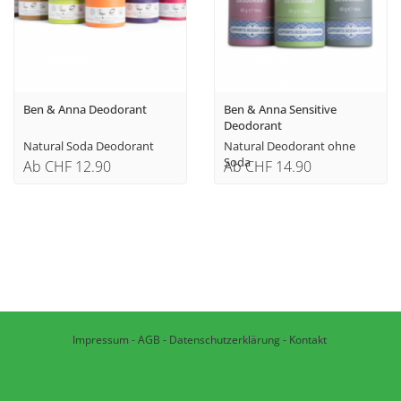
Ben & Anna Deodorant
Ben & Anna Sensitive
Deodorant
Natural Soda Deodorant
Natural Deodorant ohne
Soda
Ab CHF 12.90
Ab CHF 14.90
Impressum
-
AGB
-
Datenschutzerklärung
-
Kontakt