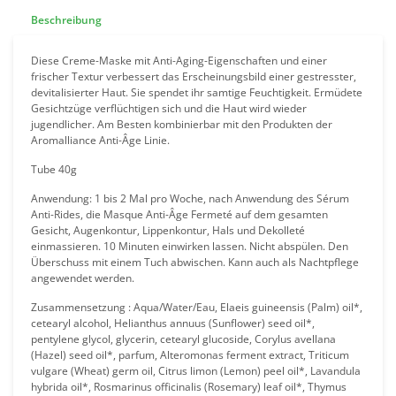
Beschreibung
Diese Creme-Maske mit Anti-Aging-Eigenschaften und einer
frischer Textur verbessert das Erscheinungsbild einer gestresster,
devitalisierter Haut. Sie spendet ihr samtige Feuchtigkeit. Ermüdete
Gesichtzüge verflüchtigen sich und die Haut wird wieder
jugendlicher. Am Besten kombinierbar mit den Produkten der
Aromalliance Anti-Âge Linie.
Tube 40g
Anwendung: 1 bis 2 Mal pro Woche, nach Anwendung des Sérum
Anti-Rides, die Masque Anti-Âge Fermeté auf dem gesamten
Gesicht, Augenkontur, Lippenkontur, Hals und Dekolleté
einmassieren. 10 Minuten einwirken lassen. Nicht abspülen. Den
Überschuss mit einem Tuch abwischen. Kann auch als Nachtpflege
angewendet werden.
Zusammensetzung : Aqua/Water/Eau, Elaeis guineensis (Palm) oil*,
cetearyl alcohol, Helianthus annuus (Sunflower) seed oil*,
pentylene glycol, glycerin, cetearyl glucoside, Corylus avellana
(Hazel) seed oil*, parfum, Alteromonas ferment extract, Triticum
vulgare (Wheat) germ oil, Citrus limon (Lemon) peel oil*, Lavandula
hybrida oil*, Rosmarinus officinalis (Rosemary) leaf oil*, Thymus