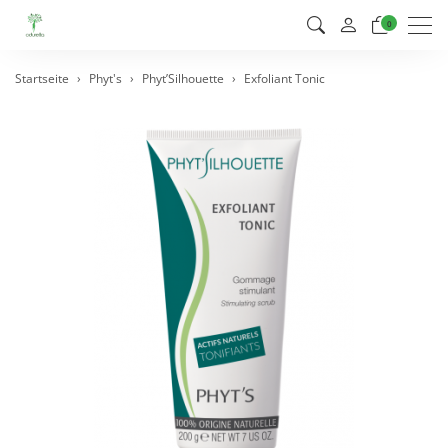
Men
0
Startseite
Phyt's
Phyt’Silhouette
Exfoliant Tonic