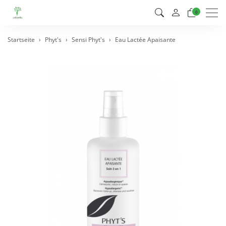
Men
0
Startseite
Phyt's
Sensi Phyt's
Eau Lactée Apaisante