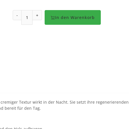
-
+
In den Warenkorb
nd cremiger Textur wirkt in der Nacht. Sie setzt ihre regenerieren
nd bereit für den Tag.
d den Hals auftragen.