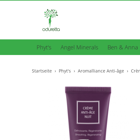
Phyt's
Angel Minerals
Ben & Anna
Startseite
Phyt's
Aromalliance Anti-âge
Crè