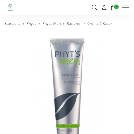
Men
0
Startseite
Phyt's
Phyt's Men
Rasieren
Crème à Raser