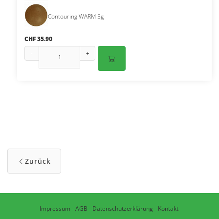
Contouring WARM 5g
CHF 35.90
-
+
Zurück
Impressum
-
AGB
-
Datenschutzerklärung
-
Kontakt