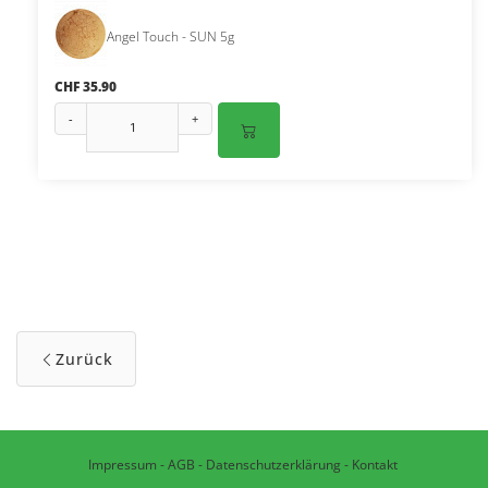
Angel Touch - SUN 5g
CHF 35.90
-
+
Zurück
Impressum
-
AGB
-
Datenschutzerklärung
-
Kontakt